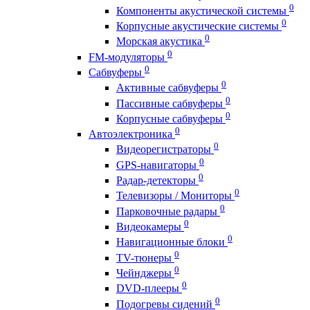
0
Компоненты акустической системы
0
Корпусные акустические системы
0
Морская акустика
0
FM-модуляторы
0
Сабвуферы
0
Активные сабвуферы
0
Пассивные сабвуферы
0
Корпусные сабвуферы
0
Автоэлектроника
0
Видеорегистраторы
0
GPS-навигаторы
0
Радар-детекторы
0
Телевизоры / Мониторы
0
Парковочные радары
0
Видеокамеры
0
Навигационные блоки
0
TV-тюнеры
0
Чейнджеры
0
DVD-плееры
0
Подогревы сидений