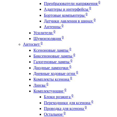
0
Преобразователи напряжения
0
Адаптеры и интерфейсы
0
Бортовые компьютеры
0
Датчики давления в шинах
0
Антенны
0
Усилители
0
Шумоизоляция
0
Автосвет
0
Ксеноновые лампы
0
Биксеноновые лампы
0
Галогеновые лампы
0
Диодные лампочки
0
Дневные ходовые огни
0
Комплекты ксенона
0
Линзы
0
Комплектующие
0
Блоки розжига
0
Переходники для ксенона
0
Проводка для ксенона
0
Остальное