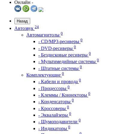
Онлайн -
Назад
24
Автозвук
0
Автомагнитолы
0
- CD/MP3-ресиверы
0
- DVD-ресиверы
0
- Бездисковые ресиверы
0
- Мультимедийные системы
0
- Штатные системы
0
Комплектующие
0
- Кабели и провода
0
- Процессоры
0
- Клеммы / Коннекторы
0
- Конденсаторы
0
- Кроссоверы
0
- Эквалайзеры
0
- Шумоподавители
0
- Индикаторы
0