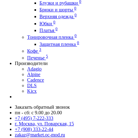
0
Блузки и рубашки
0
Брюки и шорты
0
Верхняя одежда
0
Юбки
0
Платья
0
Тонировочная пленка
0
Защитная пленка
3
Кофе
5
Печенье
Производители
Adagio
Alpine
Cadence
DLS
Kicx
Заказать обратный звонок
пн - сб: с 9.00 до 20.00
+7 (495) 7-222-333
г. Москва, ул. Поварская, 15
+7 (908) 333-22-44
zakaz@market.oc-mod.ru