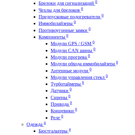
0
Брелоки для сигнализаций
0
Чехлы для брелоков
0
Предпусковые подогреватели
0
Иммобилайзеры
0
Противоугонные замки
0
Компоненты
0
Модули GPS / GSM
0
Модули CAN шины
0
Модули прогрева
0
Модули обхода иммобилайзера
0
Антенные модули
0
Модули управления стекл
0
Турботаймеры
0
Датчики
0
Сирены
0
Привода
0
Концевики
0
Реле
4
Одежда
4
Бюстгальтеры