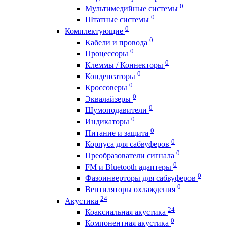
0
Мультимедийные системы
0
Штатные системы
0
Комплектующие
0
Кабели и провода
0
Процессоры
0
Клеммы / Коннекторы
0
Конденсаторы
0
Кроссоверы
0
Эквалайзеры
0
Шумоподавители
0
Индикаторы
0
Питание и защита
0
Корпуса для сабвуферов
0
Преобразователи сигнала
0
FM и Bluetooth адаптеры
0
Фазоинверторы для сабвуферов
0
Вентиляторы охлаждения
24
Акустика
24
Коаксиальная акустика
0
Компонентная акустика