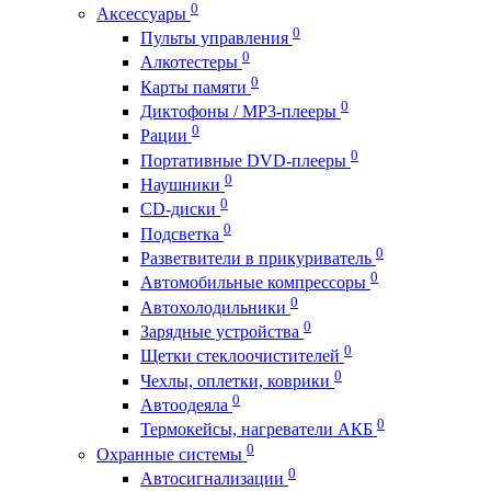
0
Аксессуары
0
Пульты управления
0
Алкотестеры
0
Карты памяти
0
Диктофоны / MP3-плееры
0
Рации
0
Портативные DVD-плееры
0
Наушники
0
CD-диски
0
Подсветка
0
Разветвители в прикуриватель
0
Автомобильные компрессоры
0
Автохолодильники
0
Зарядные устройства
0
Щетки стеклоочистителей
0
Чехлы, оплетки, коврики
0
Автоодеяла
0
Термокейсы, нагреватели АКБ
0
Охранные системы
0
Автосигнализации