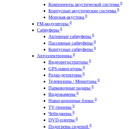
0
Компоненты акустической системы
0
Корпусные акустические системы
0
Морская акустика
0
FM-модуляторы
0
Сабвуферы
0
Активные сабвуферы
0
Пассивные сабвуферы
0
Корпусные сабвуферы
0
Автоэлектроника
0
Видеорегистраторы
0
GPS-навигаторы
0
Радар-детекторы
0
Телевизоры / Мониторы
0
Парковочные радары
0
Видеокамеры
0
Навигационные блоки
0
TV-тюнеры
0
Чейнджеры
0
DVD-плееры
0
Подогревы сидений