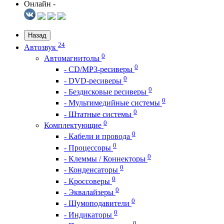
Онлайн -
Назад
24
Автозвук
0
Автомагнитолы
0
- CD/MP3-ресиверы
0
- DVD-ресиверы
0
- Бездисковые ресиверы
0
- Мультимедийные системы
0
- Штатные системы
0
Комплектующие
0
- Кабели и провода
0
- Процессоры
0
- Клеммы / Коннекторы
0
- Конденсаторы
0
- Кроссоверы
0
- Эквалайзеры
0
- Шумоподавители
0
- Индикаторы
0