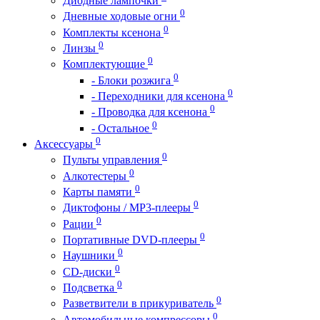
Диодные лампочки
0
Дневные ходовые огни
0
Комплекты ксенона
0
Линзы
0
Комплектующие
0
- Блоки розжига
0
- Переходники для ксенона
0
- Проводка для ксенона
0
- Остальное
0
Аксессуары
0
Пульты управления
0
Алкотестеры
0
Карты памяти
0
Диктофоны / MP3-плееры
0
Рации
0
Портативные DVD-плееры
0
Наушники
0
CD-диски
0
Подсветка
0
Разветвители в прикуриватель
0
Автомобильные компрессоры