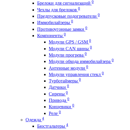
0
Брелоки для сигнализаций
0
Чехлы для брелоков
0
Предпусковые подогреватели
0
Иммобилайзеры
0
Противоугонные замки
0
Компоненты
0
Модули GPS / GSM
0
Модули CAN шины
0
Модули прогрева
0
Модули обхода иммобилайзера
0
Антенные модули
0
Модули управления стекл
0
Турботаймеры
0
Датчики
0
Сирены
0
Привода
0
Концевики
0
Реле
4
Одежда
4
Бюстгальтеры