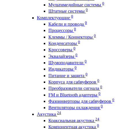
0
Мультимедийные системы
0
Штатные системы
0
Комплектующие
0
Кабели и провода
0
Процессоры
0
Клеммы / Коннекторы
0
Конденсаторы
0
Кроссоверы
0
Эквалайзеры
0
Шумоподавители
0
Индикаторы
0
Питание и защита
0
Корпуса для сабвуферов
0
Преобразователи сигнала
0
FM и Bluetooth адаптеры
0
Фазоинверторы для сабвуферов
0
Вентиляторы охлаждения
24
Акустика
24
Коаксиальная акустика
0
Компонентная акустика