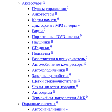
0
Аксессуары
0
Пульты управления
0
Алкотестеры
0
Карты памяти
0
Диктофоны / MP3-плееры
0
Рации
0
Портативные DVD-плееры
0
Наушники
0
CD-диски
0
Подсветка
0
Разветвители в прикуриватель
0
Автомобильные компрессоры
0
Автохолодильники
0
Зарядные устройства
0
Щетки стеклоочистителей
0
Чехлы, оплетки, коврики
0
Автоодеяла
0
Термокейсы, нагреватели АКБ
0
Охранные системы
0
Автосигнализации