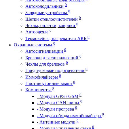
0
Автохолодильники
0
Зарядные устройства
0
Щетки стеклоочистителей
0
Чехлы, оплетки, коврики
0
Автоодеяла
0
Термокейсы, нагреватели АКБ
0
Охранные системы
0
Автосигнализации
0
Брелоки для сигнализаций
0
Чехлы для брелоков
0
Предпусковые подогреватели
0
Иммобилайзеры
0
Противоугонные замки
0
Компоненты
0
- Модули GPS / GSM
0
- Модули CAN шины
0
- Модули прогрева
0
- Модули обхода иммобилайзера
0
- Антенные модули
0
- Модули управления стекл