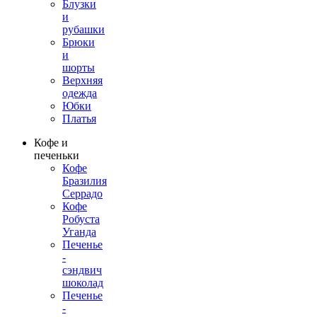
Блузки
и
рубашки
Брюки
и
шорты
Верхняя
одежда
Юбки
Платья
Кофе и
печеньки
Кофе
Бразилия
Серрадо
Кофе
Робуста
Уганда
Печенье
-
сэндвич
шоколад
Печенье
-