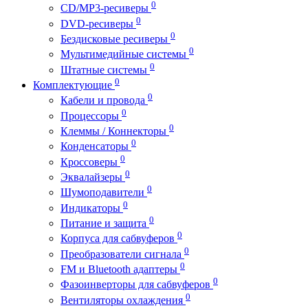
0
CD/MP3-ресиверы
0
DVD-ресиверы
0
Бездисковые ресиверы
0
Мультимедийные системы
0
Штатные системы
0
Комплектующие
0
Кабели и провода
0
Процессоры
0
Клеммы / Коннекторы
0
Конденсаторы
0
Кроссоверы
0
Эквалайзеры
0
Шумоподавители
0
Индикаторы
0
Питание и защита
0
Корпуса для сабвуферов
0
Преобразователи сигнала
0
FM и Bluetooth адаптеры
0
Фазоинверторы для сабвуферов
0
Вентиляторы охлаждения