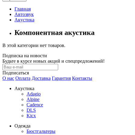
Главная
Автозвук
Акустика
Компонентная акустика
В этой категории нет товаров.
Подписка на новости
Будьте в курсе новых акций и спецпредложений!
Подписаться
О нас
Оплата
Доставка
Гарантия
Контакты
Акустика
Adagio
Alpine
Cadence
DLS
Kicx
Одежда
Бюстгальтеры