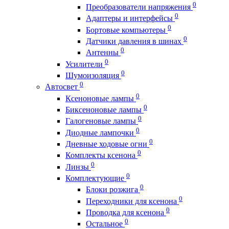
0
Преобразователи напряжения
0
Адаптеры и интерфейсы
0
Бортовые компьютеры
0
Датчики давления в шинах
0
Антенны
0
Усилители
0
Шумоизоляция
0
Автосвет
0
Ксеноновые лампы
0
Биксеноновые лампы
0
Галогеновые лампы
0
Диодные лампочки
0
Дневные ходовые огни
0
Комплекты ксенона
0
Линзы
0
Комплектующие
0
Блоки розжига
0
Переходники для ксенона
0
Проводка для ксенона
0
Остальное