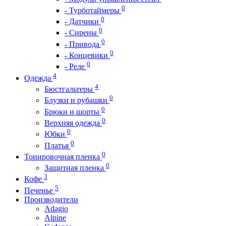
0
- Турботаймеры
0
- Датчики
0
- Сирены
0
- Привода
0
- Концевики
0
- Реле
4
Одежда
4
Бюстгальтеры
0
Блузки и рубашки
0
Брюки и шорты
0
Верхняя одежда
0
Юбки
0
Платья
0
Тонировочная пленка
0
Защитная пленка
3
Кофе
5
Печенье
Производители
Adagio
Alpine