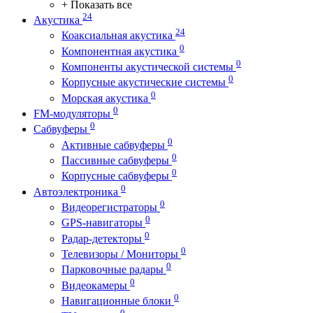
+ Показать все
24
Акустика
24
Коаксиальная акустика
0
Компонентная акустика
0
Компоненты акустической системы
0
Корпусные акустические системы
0
Морская акустика
0
FM-модуляторы
0
Сабвуферы
0
Активные сабвуферы
0
Пассивные сабвуферы
0
Корпусные сабвуферы
0
Автоэлектроника
0
Видеорегистраторы
0
GPS-навигаторы
0
Радар-детекторы
0
Телевизоры / Мониторы
0
Парковочные радары
0
Видеокамеры
0
Навигационные блоки
0