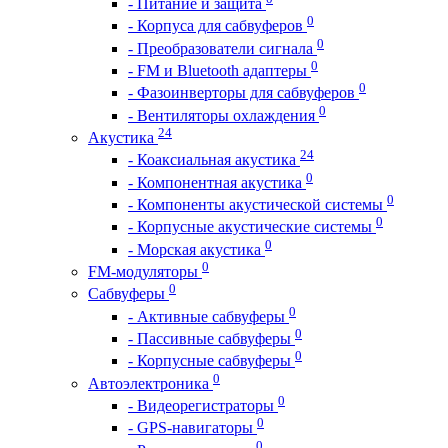
- Питание и защита
0
- Корпуса для сабвуферов
0
- Преобразователи сигнала
0
- FM и Bluetooth адаптеры
0
- Фазоинверторы для сабвуферов
0
- Вентиляторы охлаждения
24
Акустика
24
- Коаксиальная акустика
0
- Компонентная акустика
0
- Компоненты акустической системы
0
- Корпусные акустические системы
0
- Морская акустика
0
FM-модуляторы
0
Сабвуферы
0
- Активные сабвуферы
0
- Пассивные сабвуферы
0
- Корпусные сабвуферы
0
Автоэлектроника
0
- Видеорегистраторы
0
- GPS-навигаторы
0