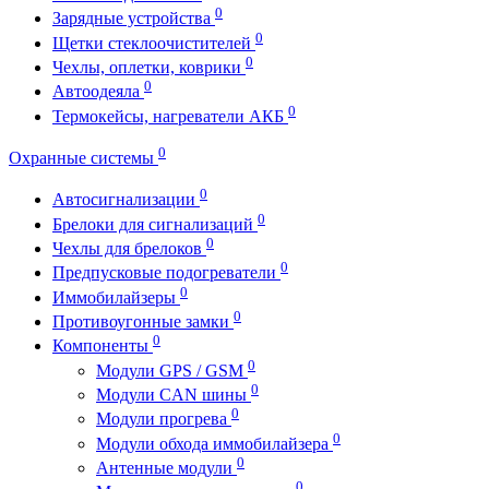
0
Зарядные устройства
0
Щетки стеклоочистителей
0
Чехлы, оплетки, коврики
0
Автоодеяла
0
Термокейсы, нагреватели АКБ
0
Охранные системы
0
Автосигнализации
0
Брелоки для сигнализаций
0
Чехлы для брелоков
0
Предпусковые подогреватели
0
Иммобилайзеры
0
Противоугонные замки
0
Компоненты
0
Модули GPS / GSM
0
Модули CAN шины
0
Модули прогрева
0
Модули обхода иммобилайзера
0
Антенные модули
0