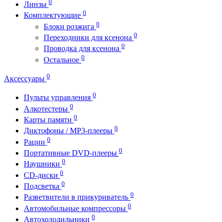
0
Линзы
0
Комплектующие
0
Блоки розжига
0
Переходники для ксенона
0
Проводка для ксенона
0
Остальное
0
Аксессуары
0
Пульты управления
0
Алкотестеры
0
Карты памяти
0
Диктофоны / MP3-плееры
0
Рации
0
Портативные DVD-плееры
0
Наушники
0
CD-диски
0
Подсветка
0
Разветвители в прикуриватель
0
Автомобильные компрессоры
0
Автохолодильники