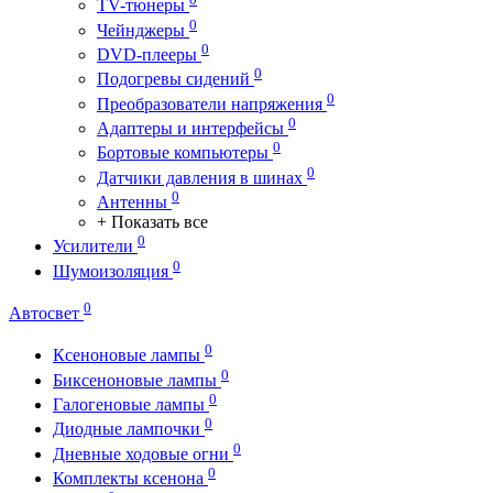
TV-тюнеры
0
Чейнджеры
0
DVD-плееры
0
Подогревы сидений
0
Преобразователи напряжения
0
Адаптеры и интерфейсы
0
Бортовые компьютеры
0
Датчики давления в шинах
0
Антенны
+ Показать все
0
Усилители
0
Шумоизоляция
0
Автосвет
0
Ксеноновые лампы
0
Биксеноновые лампы
0
Галогеновые лампы
0
Диодные лампочки
0
Дневные ходовые огни
0
Комплекты ксенона