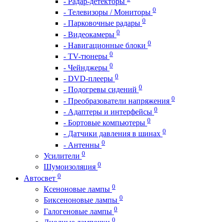
- Радар-детекторы
0
- Телевизоры / Мониторы
0
- Парковочные радары
0
- Видеокамеры
0
- Навигационные блоки
0
- TV-тюнеры
0
- Чейнджеры
0
- DVD-плееры
0
- Подогревы сидений
0
- Преобразователи напряжения
0
- Адаптеры и интерфейсы
0
- Бортовые компьютеры
0
- Датчики давления в шинах
0
- Антенны
0
Усилители
0
Шумоизоляция
0
Автосвет
0
Ксеноновые лампы
0
Биксеноновые лампы
0
Галогеновые лампы
0