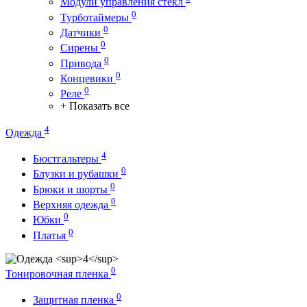
Модули управления стекл
0
Турботаймеры
0
Датчики
0
Сирены
0
Привода
0
Концевики
0
Реле
+ Показать все
4
Одежда
4
Бюстгальтеры
0
Блузки и рубашки
0
Брюки и шорты
0
Верхняя одежда
0
Юбки
0
Платья
0
Тонировочная пленка
0
Защитная пленка