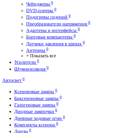
0
Чейнджеры
0
DVD-плееры
0
Подогревы сидений
0
Преобразователи напряжения
0
Адаптеры и интерфейсы
0
Бортовые компьютеры
0
Датчики давления в шинах
0
Антенны
+ Показать все
0
Усилители
0
Шумоизоляция
0
Автосвет
0
Ксеноновые лампы
0
Биксеноновые лампы
0
Галогеновые лампы
0
Диодные лампочки
0
Дневные ходовые огни
0
Комплекты ксенона
0
Линзы