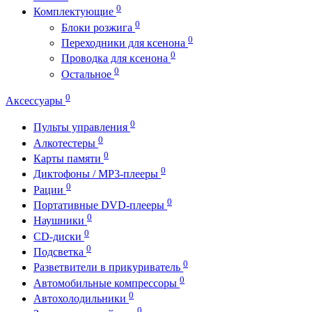
0
Комплектующие
0
Блоки розжига
0
Переходники для ксенона
0
Проводка для ксенона
0
Остальное
0
Аксессуары
0
Пульты управления
0
Алкотестеры
0
Карты памяти
0
Диктофоны / MP3-плееры
0
Рации
0
Портативные DVD-плееры
0
Наушники
0
CD-диски
0
Подсветка
0
Разветвители в прикуриватель
0
Автомобильные компрессоры
0
Автохолодильники
0