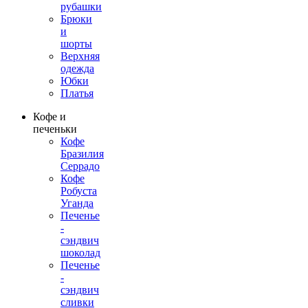
рубашки
Брюки
и
шорты
Верхняя
одежда
Юбки
Платья
Кофе и
печеньки
Кофе
Бразилия
Серрадо
Кофе
Робуста
Уганда
Печенье
-
сэндвич
шоколад
Печенье
-
сэндвич
сливки