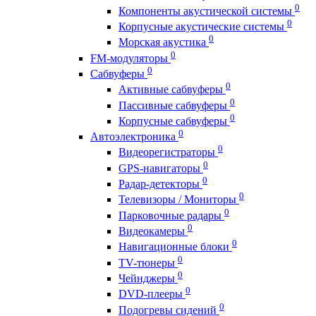
0
Компоненты акустической системы
0
Корпусные акустические системы
0
Морская акустика
0
FM-модуляторы
0
Сабвуферы
0
Активные сабвуферы
0
Пассивные сабвуферы
0
Корпусные сабвуферы
0
Автоэлектроника
0
Видеорегистраторы
0
GPS-навигаторы
0
Радар-детекторы
0
Телевизоры / Мониторы
0
Парковочные радары
0
Видеокамеры
0
Навигационные блоки
0
TV-тюнеры
0
Чейнджеры
0
DVD-плееры
0
Подогревы сидений