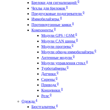
0
Брелоки для сигнализаций
0
Чехлы для брелоков
0
Предпусковые подогреватели
0
Иммобилайзеры
0
Противоугонные замки
0
Компоненты
0
Модули GPS / GSM
0
Модули CAN шины
0
Модули прогрева
0
Модули обхода иммобилайзера
0
Антенные модули
0
Модули управления стекл
0
Турботаймеры
0
Датчики
0
Сирены
0
Привода
0
Концевики
0
Реле
4
Одежда
4
Бюстгальтеры