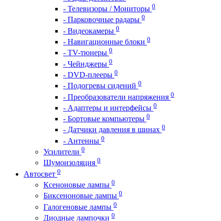
0
- Телевизоры / Мониторы
0
- Парковочные радары
0
- Видеокамеры
0
- Навигационные блоки
0
- TV-тюнеры
0
- Чейнджеры
0
- DVD-плееры
0
- Подогревы сидений
0
- Преобразователи напряжения
0
- Адаптеры и интерфейсы
0
- Бортовые компьютеры
0
- Датчики давления в шинах
0
- Антенны
0
Усилители
0
Шумоизоляция
0
Автосвет
0
Ксеноновые лампы
0
Биксеноновые лампы
0
Галогеновые лампы
0
Диодные лампочки