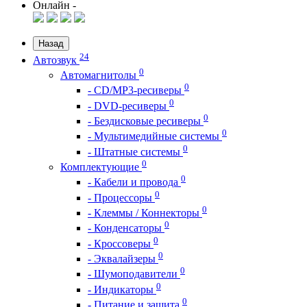
Онлайн -
Назад
24
Автозвук
0
Автомагнитолы
0
- CD/MP3-ресиверы
0
- DVD-ресиверы
0
- Бездисковые ресиверы
0
- Мультимедийные системы
0
- Штатные системы
0
Комплектующие
0
- Кабели и провода
0
- Процессоры
0
- Клеммы / Коннекторы
0
- Конденсаторы
0
- Кроссоверы
0
- Эквалайзеры
0
- Шумоподавители
0
- Индикаторы
0
- Питание и защита