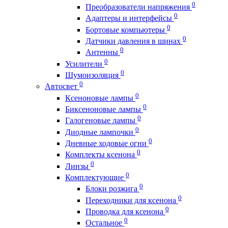
0
Преобразователи напряжения
0
Адаптеры и интерфейсы
0
Бортовые компьютеры
0
Датчики давления в шинах
0
Антенны
0
Усилители
0
Шумоизоляция
0
Автосвет
0
Ксеноновые лампы
0
Биксеноновые лампы
0
Галогеновые лампы
0
Диодные лампочки
0
Дневные ходовые огни
0
Комплекты ксенона
0
Линзы
0
Комплектующие
0
Блоки розжига
0
Переходники для ксенона
0
Проводка для ксенона
0
Остальное