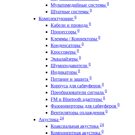
0
Мультимедийные системы
0
Штатные системы
0
Комплектующие
0
Кабели и провода
0
Процессоры
0
Клеммы / Коннекторы
0
Конденсаторы
0
Кроссоверы
0
Эквалайзеры
0
Шумоподавители
0
Индикаторы
0
Питание и защита
0
Корпуса для сабвуферов
0
Преобразователи сигнала
0
FM и Bluetooth адаптеры
0
Фазоинверторы для сабвуферов
0
Вентиляторы охлаждения
24
Акустика
24
Коаксиальная акустика
0
Компонентная акустика