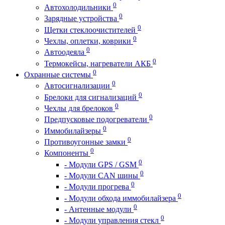
0
Автохолодильники
0
Зарядные устройства
0
Щетки стеклоочистителей
0
Чехлы, оплетки, коврики
0
Автоодеяла
0
Термокейсы, нагреватели АКБ
0
Охранные системы
0
Автосигнализации
0
Брелоки для сигнализаций
0
Чехлы для брелоков
0
Предпусковые подогреватели
0
Иммобилайзеры
0
Противоугонные замки
0
Компоненты
0
- Модули GPS / GSM
0
- Модули CAN шины
0
- Модули прогрева
0
- Модули обхода иммобилайзера
0
- Антенные модули
0
- Модули управления стекл