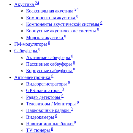
24
Акустика
24
Коаксиальная акустика
0
Компонентная акустика
0
Компоненты акустической системы
0
Корпусные акустические системы
0
Морская акустика
0
FM-модуляторы
0
Сабвуферы
0
Активные сабвуферы
0
Пассивные сабвуферы
0
Корпусные сабвуферы
0
Автоэлектроника
0
Видеорегистраторы
0
GPS-навигаторы
0
Радар-детекторы
0
Телевизоры / Мониторы
0
Парковочные радары
0
Видеокамеры
0
Навигационные блоки
0
TV-тюнеры