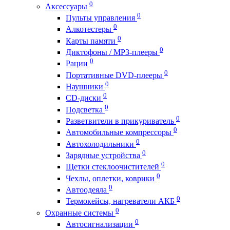
0
Аксессуары
0
Пульты управления
0
Алкотестеры
0
Карты памяти
0
Диктофоны / MP3-плееры
0
Рации
0
Портативные DVD-плееры
0
Наушники
0
CD-диски
0
Подсветка
0
Разветвители в прикуриватель
0
Автомобильные компрессоры
0
Автохолодильники
0
Зарядные устройства
0
Щетки стеклоочистителей
0
Чехлы, оплетки, коврики
0
Автоодеяла
0
Термокейсы, нагреватели АКБ
0
Охранные системы
0
Автосигнализации