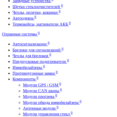
Зарядные устройства
0
Щетки стеклоочистителей
0
Чехлы, оплетки, коврики
0
Автоодеяла
0
Термокейсы, нагреватели АКБ
0
Охранные системы
0
Автосигнализации
0
Брелоки для сигнализаций
0
Чехлы для брелоков
0
Предпусковые подогреватели
0
Иммобилайзеры
0
Противоугонные замки
0
Компоненты
0
Модули GPS / GSM
0
Модули CAN шины
0
Модули прогрева
0
Модули обхода иммобилайзера
0
Антенные модули
0
Модули управления стекл