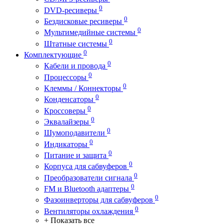
0
DVD-ресиверы
0
Бездисковые ресиверы
0
Мультимедийные системы
0
Штатные системы
0
Комплектующие
0
Кабели и провода
0
Процессоры
0
Клеммы / Коннекторы
0
Конденсаторы
0
Кроссоверы
0
Эквалайзеры
0
Шумоподавители
0
Индикаторы
0
Питание и защита
0
Корпуса для сабвуферов
0
Преобразователи сигнала
0
FM и Bluetooth адаптеры
0
Фазоинверторы для сабвуферов
0
Вентиляторы охлаждения
+ Показать все