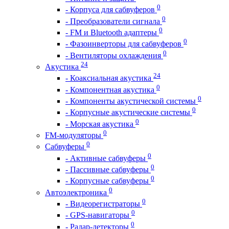
0
- Корпуса для сабвуферов
0
- Преобразователи сигнала
0
- FM и Bluetooth адаптеры
0
- Фазоинверторы для сабвуферов
0
- Вентиляторы охлаждения
24
Акустика
24
- Коаксиальная акустика
0
- Компонентная акустика
0
- Компоненты акустической системы
0
- Корпусные акустические системы
0
- Морская акустика
0
FM-модуляторы
0
Сабвуферы
0
- Активные сабвуферы
0
- Пассивные сабвуферы
0
- Корпусные сабвуферы
0
Автоэлектроника
0
- Видеорегистраторы
0
- GPS-навигаторы
0
- Радар-детекторы