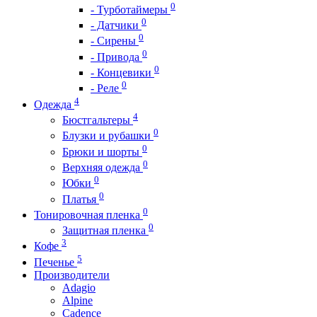
0
- Турботаймеры
0
- Датчики
0
- Сирены
0
- Привода
0
- Концевики
0
- Реле
4
Одежда
4
Бюстгальтеры
0
Блузки и рубашки
0
Брюки и шорты
0
Верхняя одежда
0
Юбки
0
Платья
0
Тонировочная пленка
0
Защитная пленка
3
Кофе
5
Печенье
Производители
Adagio
Alpine
Cadence