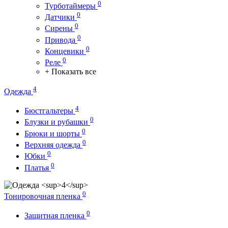
0
Турботаймеры
0
Датчики
0
Сирены
0
Привода
0
Концевики
0
Реле
+ Показать все
4
Одежда
4
Бюстгальтеры
0
Блузки и рубашки
0
Брюки и шорты
0
Верхняя одежда
0
Юбки
0
Платья
0
Тонировочная пленка
0
Защитная пленка