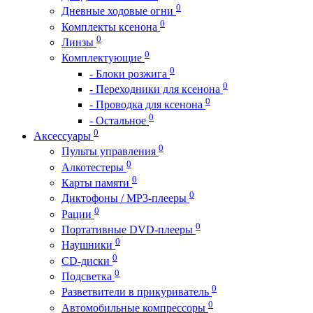
0
Дневные ходовые огни
0
Комплекты ксенона
0
Линзы
0
Комплектующие
0
- Блоки розжига
0
- Переходники для ксенона
0
- Проводка для ксенона
0
- Остальное
0
Аксессуары
0
Пульты управления
0
Алкотестеры
0
Карты памяти
0
Диктофоны / MP3-плееры
0
Рации
0
Портативные DVD-плееры
0
Наушники
0
CD-диски
0
Подсветка
0
Разветвители в прикуриватель
0
Автомобильные компрессоры