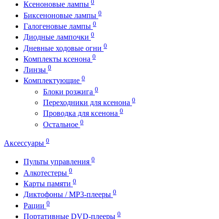
0
Ксеноновые лампы
0
Биксеноновые лампы
0
Галогеновые лампы
0
Диодные лампочки
0
Дневные ходовые огни
0
Комплекты ксенона
0
Линзы
0
Комплектующие
0
Блоки розжига
0
Переходники для ксенона
0
Проводка для ксенона
0
Остальное
0
Аксессуары
0
Пульты управления
0
Алкотестеры
0
Карты памяти
0
Диктофоны / MP3-плееры
0
Рации
0
Портативные DVD-плееры