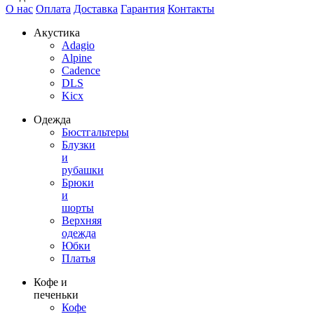
О нас
Оплата
Доставка
Гарантия
Контакты
Акустика
Adagio
Alpine
Cadence
DLS
Kicx
Одежда
Бюстгальтеры
Блузки
и
рубашки
Брюки
и
шорты
Верхняя
одежда
Юбки
Платья
Кофе и
печеньки
Кофе