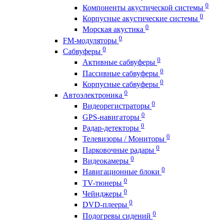
0
Компоненты акустической системы
0
Корпусные акустические системы
0
Морская акустика
0
FM-модуляторы
0
Сабвуферы
0
Активные сабвуферы
0
Пассивные сабвуферы
0
Корпусные сабвуферы
0
Автоэлектроника
0
Видеорегистраторы
0
GPS-навигаторы
0
Радар-детекторы
0
Телевизоры / Мониторы
0
Парковочные радары
0
Видеокамеры
0
Навигационные блоки
0
TV-тюнеры
0
Чейнджеры
0
DVD-плееры
0
Подогревы сидений