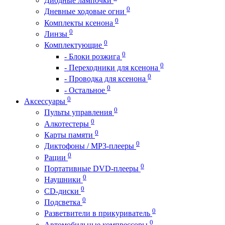
Диодные лампочки
0
Дневные ходовые огни
0
Комплекты ксенона
0
Линзы
0
Комплектующие
0
- Блоки розжига
0
- Переходники для ксенона
0
- Проводка для ксенона
0
- Остальное
0
Аксессуары
0
Пульты управления
0
Алкотестеры
0
Карты памяти
0
Диктофоны / MP3-плееры
0
Рации
0
Портативные DVD-плееры
0
Наушники
0
CD-диски
0
Подсветка
0
Разветвители в прикуриватель
0
Автомобильные компрессоры