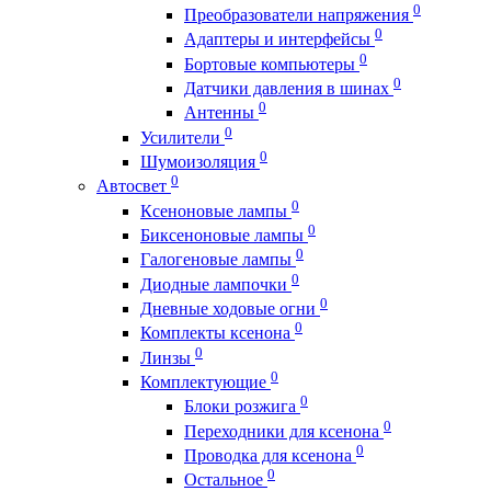
0
Преобразователи напряжения
0
Адаптеры и интерфейсы
0
Бортовые компьютеры
0
Датчики давления в шинах
0
Антенны
0
Усилители
0
Шумоизоляция
0
Автосвет
0
Ксеноновые лампы
0
Биксеноновые лампы
0
Галогеновые лампы
0
Диодные лампочки
0
Дневные ходовые огни
0
Комплекты ксенона
0
Линзы
0
Комплектующие
0
Блоки розжига
0
Переходники для ксенона
0
Проводка для ксенона
0
Остальное