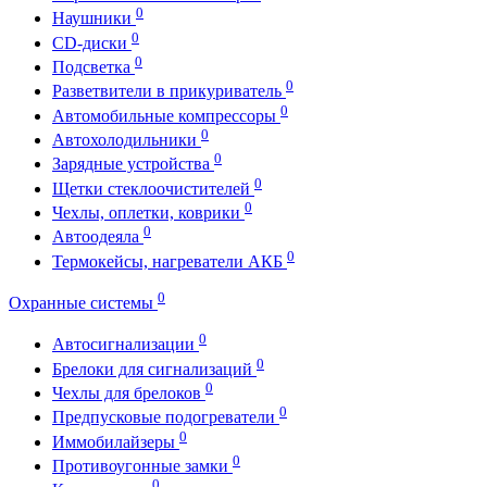
0
Наушники
0
CD-диски
0
Подсветка
0
Разветвители в прикуриватель
0
Автомобильные компрессоры
0
Автохолодильники
0
Зарядные устройства
0
Щетки стеклоочистителей
0
Чехлы, оплетки, коврики
0
Автоодеяла
0
Термокейсы, нагреватели АКБ
0
Охранные системы
0
Автосигнализации
0
Брелоки для сигнализаций
0
Чехлы для брелоков
0
Предпусковые подогреватели
0
Иммобилайзеры
0
Противоугонные замки
0