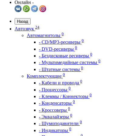
Онлайн -
Назад
24
Автозвук
0
Автомагнитолы
0
- CD/MP3-ресиверы
0
- DVD-ресиверы
0
- Бездисковые ресиверы
0
- Мультимедийные системы
0
- Штатные системы
0
Комплектующие
0
- Кабели и провода
0
- Процессоры
0
- Клеммы / Коннекторы
0
- Конденсаторы
0
- Кроссоверы
0
- Эквалайзеры
0
- Шумоподавители
0
- Индикаторы
0