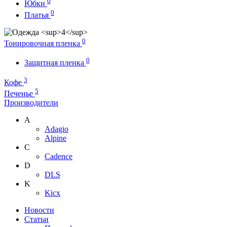
0
Юбки
0
Платья
0
Тонировочная пленка
0
Защитная пленка
3
Кофе
5
Печенье
Производители
A
Adagio
Alpine
C
Cadence
D
DLS
K
Kicx
Новости
Статьи