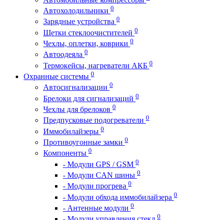
0
Автохолодильники
0
Зарядные устройства
0
Щетки стеклоочистителей
0
Чехлы, оплетки, коврики
0
Автоодеяла
0
Термокейсы, нагреватели АКБ
0
Охранные системы
0
Автосигнализации
0
Брелоки для сигнализаций
0
Чехлы для брелоков
0
Предпусковые подогреватели
0
Иммобилайзеры
0
Противоугонные замки
0
Компоненты
0
- Модули GPS / GSM
0
- Модули CAN шины
0
- Модули прогрева
0
- Модули обхода иммобилайзера
0
- Антенные модули
0
- Модули управления стекл