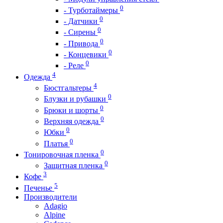
0
- Турботаймеры
0
- Датчики
0
- Сирены
0
- Привода
0
- Концевики
0
- Реле
4
Одежда
4
Бюстгальтеры
0
Блузки и рубашки
0
Брюки и шорты
0
Верхняя одежда
0
Юбки
0
Платья
0
Тонировочная пленка
0
Защитная пленка
3
Кофе
5
Печенье
Производители
Adagio
Alpine