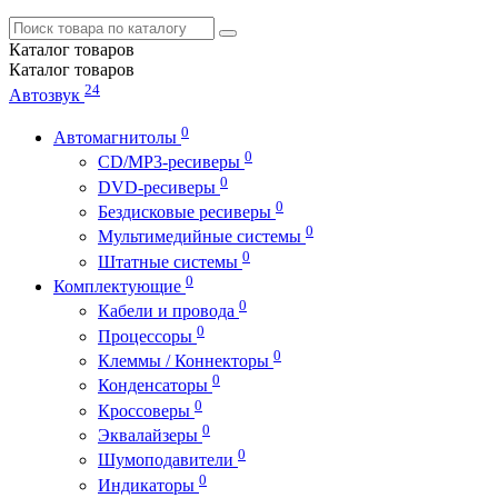
Каталог
товаров
Каталог
товаров
24
Автозвук
0
Автомагнитолы
0
CD/MP3-ресиверы
0
DVD-ресиверы
0
Бездисковые ресиверы
0
Мультимедийные системы
0
Штатные системы
0
Комплектующие
0
Кабели и провода
0
Процессоры
0
Клеммы / Коннекторы
0
Конденсаторы
0
Кроссоверы
0
Эквалайзеры
0
Шумоподавители
0
Индикаторы