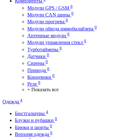
Компоненты
0
Модули GPS / GSM
0
Модули CAN шины
0
Модули прогрева
0
Модули обхода иммобилайзера
0
Антенные модули
0
Модули управления стекл
0
Турботаймеры
0
Датчики
0
Сирены
0
Привода
0
Концевики
0
Реле
+ Показать все
4
Одежда
4
Бюстгальтеры
0
Блузки и рубашки
0
Брюки и шорты
0
Верхняя одежда