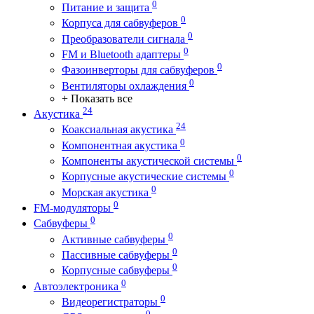
0
Питание и защита
0
Корпуса для сабвуферов
0
Преобразователи сигнала
0
FM и Bluetooth адаптеры
0
Фазоинверторы для сабвуферов
0
Вентиляторы охлаждения
+ Показать все
24
Акустика
24
Коаксиальная акустика
0
Компонентная акустика
0
Компоненты акустической системы
0
Корпусные акустические системы
0
Морская акустика
0
FM-модуляторы
0
Сабвуферы
0
Активные сабвуферы
0
Пассивные сабвуферы
0
Корпусные сабвуферы
0
Автоэлектроника
0
Видеорегистраторы
0