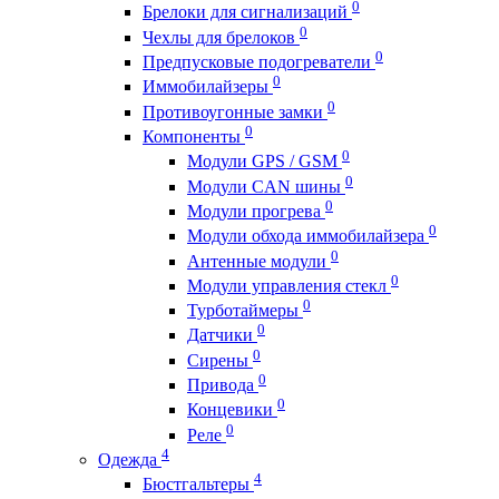
0
Брелоки для сигнализаций
0
Чехлы для брелоков
0
Предпусковые подогреватели
0
Иммобилайзеры
0
Противоугонные замки
0
Компоненты
0
Модули GPS / GSM
0
Модули CAN шины
0
Модули прогрева
0
Модули обхода иммобилайзера
0
Антенные модули
0
Модули управления стекл
0
Турботаймеры
0
Датчики
0
Сирены
0
Привода
0
Концевики
0
Реле
4
Одежда
4
Бюстгальтеры