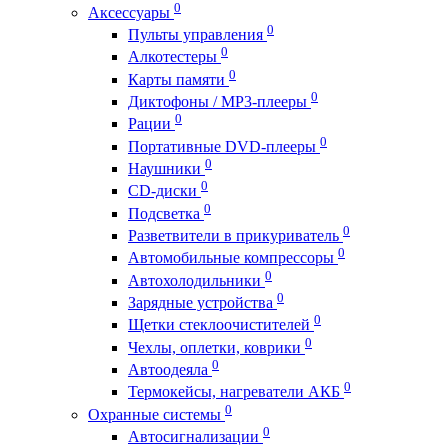
0
Аксессуары
0
Пульты управления
0
Алкотестеры
0
Карты памяти
0
Диктофоны / MP3-плееры
0
Рации
0
Портативные DVD-плееры
0
Наушники
0
CD-диски
0
Подсветка
0
Разветвители в прикуриватель
0
Автомобильные компрессоры
0
Автохолодильники
0
Зарядные устройства
0
Щетки стеклоочистителей
0
Чехлы, оплетки, коврики
0
Автоодеяла
0
Термокейсы, нагреватели АКБ
0
Охранные системы
0
Автосигнализации