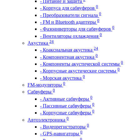
- Питание и защита
0
- Корпуса для сабвуферов
0
- Преобразователи сигнала
0
- FM и Bluetooth адаптеры
0
- Фазоинверторы для сабвуферов
0
- Вентиляторы охлаждения
24
Акустика
24
- Коаксиальная акустика
0
- Компонентная акустика
0
- Компоненты акустической системы
0
- Корпусные акустические системы
0
- Морская акустика
0
FM-модуляторы
0
Сабвуферы
0
- Активные сабвуферы
0
- Пассивные сабвуферы
0
- Корпусные сабвуферы
0
Автоэлектроника
0
- Видеорегистраторы
0
- GPS-навигаторы
0