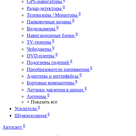
GPS-навигаторы
0
Радар-детекторы
0
Телевизоры / Мониторы
0
Парковочные радары
0
Видеокамеры
0
Навигационные блоки
0
TV-тюнеры
0
Чейнджеры
0
DVD-плееры
0
Подогревы сидений
0
Преобразователи напряжения
0
Адаптеры и интерфейсы
0
Бортовые компьютеры
0
Датчики давления в шинах
0
Антенны
+ Показать все
0
Усилители
0
Шумоизоляция
0
Автосвет