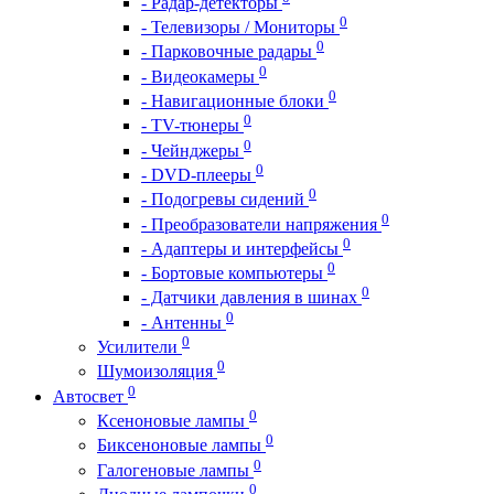
- Радар-детекторы
0
- Телевизоры / Мониторы
0
- Парковочные радары
0
- Видеокамеры
0
- Навигационные блоки
0
- TV-тюнеры
0
- Чейнджеры
0
- DVD-плееры
0
- Подогревы сидений
0
- Преобразователи напряжения
0
- Адаптеры и интерфейсы
0
- Бортовые компьютеры
0
- Датчики давления в шинах
0
- Антенны
0
Усилители
0
Шумоизоляция
0
Автосвет
0
Ксеноновые лампы
0
Биксеноновые лампы
0
Галогеновые лампы
0