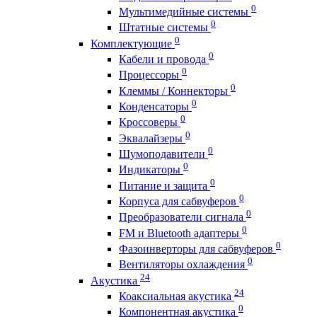
0
Мультимедийные системы
0
Штатные системы
0
Комплектующие
0
Кабели и провода
0
Процессоры
0
Клеммы / Коннекторы
0
Конденсаторы
0
Кроссоверы
0
Эквалайзеры
0
Шумоподавители
0
Индикаторы
0
Питание и защита
0
Корпуса для сабвуферов
0
Преобразователи сигнала
0
FM и Bluetooth адаптеры
0
Фазоинверторы для сабвуферов
0
Вентиляторы охлаждения
24
Акустика
24
Коаксиальная акустика
0
Компонентная акустика